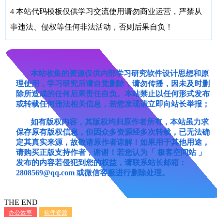
4
本站代码模板仅供学习交流使用请勿商业运营，严禁从
事违法、侵权等任何非法活动，否则后果自负！
本站收集的资源仅供内部学习研究软件设计思想和原
理使用，学习研究后请自觉删除，请勿传播，因未及时删
除所造成的任何后果责任自负。本站禁止以任何形式发布
或转载任何违法相关信息，若您发现请立即向站长举报；
如有版权内容，其版权均归原作者所有，本站虽力求
保存原有版权信息，但因众多资源经多次转载，已无法确
定其真实来源，故敬请原作者谅解！如果用于其他用途，
请购买正版支持作者，谢谢！若您认为「 极客空间站 」
发布的内容若侵犯到您的权益，请联系站长邮箱：
2808569@qq.com 或微信客服进行删除处理。
THE END
办公效率
软件资源