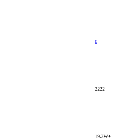
0
2222
19.3W+