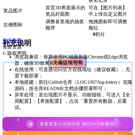
获奖记录
首页3D界面展示的
可在【图片列表】
奖品图片
奖品封面图
中上传自定义图片
调整各奖项的抽奖
拖拽图标即可调整
左侧图标
顺序
顺位
0
积分
登录查看
补充说明
免费资源
©
版权声明
浏览器兼容：推荐使用PC端最新版Chrome或Edge浏览
文章版权声明
器，确保3D效果和功能正常使用；
在线使用：可直接访问官方在线地址（建议收藏），无
需下载部署；
本地搭建：前往GitHub仓库（LOG1997/log-lottery）克隆
源码，按仓库README文档步骤部署即可；
异常处理：若出现图片不显示、功能报错，可进入【全
局配置】-【界面配置】，点击「重置所有数据」后重
试。
查看更多心仪的内容 按Ctrl+D收藏我们