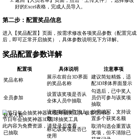
返回【人员名单】页面，点击「上传文件」，选择修改
好的Excel表格，完成人员导入。
第二步：配置奖品信息
进入【奖品配置】页面，按需求修改各项奖品参数（配置完成
后，即可正常开启抽奖），具体参数说明见下方详解。
奖品配置参数详解
配置项
具体说明
注意事项
展示在前台3D界面
建议简短精炼，适
奖品名称
的奖品名称
配3D球体界面显示
勾选后，已中奖人
设置该奖项是否从
全员参加
员仍可参与该奖项
全体人员中抽取
抽取
该奖项需抽取的人
按需填写，支持设
获奖人数
数
置多个获奖名额
节日年会抽奖神器3D圆球抽奖工具
此内容为免费资源，请登录后查看
取消勾选会重置该
标记该奖项是否已
已抽取
奖项，但不清除已
使用