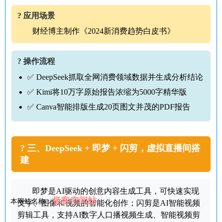
? 应用场景
财经博主制作《2024新消费趋势白皮书》
? 操作流程
✅ DeepSeek抓取全网消费领域数据并生成分析结论
✅ Kimi将10万字原始报告浓缩为5000字精华版
✅ Canva智能排版生成20页图文并茂的PDF报告
? 三、DeepSeek + 即梦 + 闪剪，虚拟直播间搭
建
即梦是AI驱动的创意内容生成工具，可快速实现
极客空间站
本网站名称：
文字、图像和视频的智能化创作；闪剪是AI智能视频
剪辑工具，支持AI数字人口播视频生成、智能视频剪