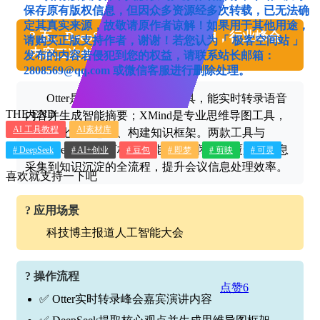
保存原有版权信息，但因众多资源经多次转载，已无法确
定其真实来源，故敬请原作者谅解！如果用于其他用途，
? 五、DeepSeek + Otter + XMind，行业峰会
请购买正版支持作者，谢谢！若您认为「 极客空间站 」
内容二次创作
发布的内容若侵犯到您的权益，请联系站长邮箱：
2808569@qq.com 或微信客服进行删除处理。
Otter是AI驱动的会议记录工具，能实时转录语音
THE END
内容并生成智能摘要；XMind是专业思维导图工具，
AI 工具教程
AI素材库
可可视化整理思路、构建知识框架。两款工具与
DeepSeek协同，可构建智能化办公闭环，覆盖从信息
# DeepSeek
# AI+创业
# 豆包
# 即梦
# 剪映
# 可灵
采集到知识沉淀的全流程，提升会议信息处理效率。
喜欢就支持一下吧
? 应用场景
科技博主报道人工智能大会
? 操作流程
点赞
6
✅ Otter实时转录峰会嘉宾演讲内容