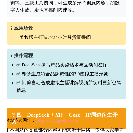
辑等。三款工具协同，可生成多形态创意内容，如数
字人生成、虚拟直播间搭建等。
? 应用场景
美妆博主打造7×24小时带货直播间
? 操作流程
✅ DeepSeek撰写产品卖点话术与互动问答库
✅ 即梦生成符合品牌调性的3D虚拟主播形象
✅ 闪剪自动合成虚拟主播讲解视频并实时更新促销
信息
? 四、DeepSeek + MJ + Coze，IP周边衍生开
本站永久网址：
https://www.geekjz.com
发
1
本网站的文章部分内容可能来源于网络，仅供大家学习