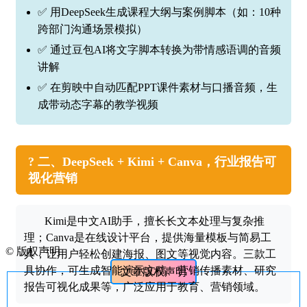
✅ 用DeepSeek生成课程大纲与案例脚本（如：10种
跨部门沟通场景模拟）
✅ 通过豆包AI将文字脚本转换为带情感语调的音频
讲解
✅ 在剪映中自动匹配PPT课件素材与口播音频，生
成带动态字幕的教学视频
? 二、DeepSeek + Kimi + Canva，行业报告可
视化营销
Kimi是中文AI助手，擅长长文本处理与复杂推
理；Canva是在线设计平台，提供海量模板与简易工
©
版权声明
具，让用户轻松创建海报、图文等视觉内容。三款工
具协作，可生成智能演示文稿、营销传播素材、研究
文章版权声明
报告可视化成果等，广泛应用于教育、营销领域。