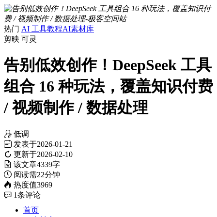
热门
AI 工具教程
AI素材库
剪映
可灵
告别低效创作！DeepSeek 工具
组合 16 种玩法，覆盖知识付费
/ 视频制作 / 数据处理
低调
发表于
2026-01-21
更新于
2026-02-10
该文章
4339字
阅读需
22分钟
热度值
3969
1
条评论
首页