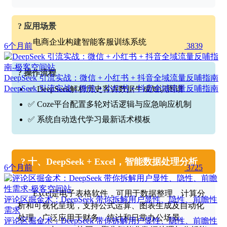
? 应用场景
电商企业构建智能客服训练系统
6个月前
3839
? 操作流程
DeepSeek 引流实战：微信 + 小红书 + 抖音全域流量反哺指南
DeepSeek 引流实战：微信 + 小红书 + 抖音全域流量反哺指南
✅ DeepSeek解析历史客诉数据生成知识图谱
✅ Coze平台配置多轮对话逻辑与应急响应机制
✅ 系统自动迭代学习最新话术模板
? 十、DeepSeek + Excel，智能数据处理分析
6个月前
3725
Excel是电子表格软件，可用于数据整理、计算分
评论区掘金术：DeepSeek 带你拆解用户显性、隐性、前瞻性
析和可视化呈现，支持公式运算、图表生成及自动化
需求
处理，广泛应用于财务、统计和日常办公场景。
评论区掘金术：DeepSeek 带你拆解用户显性、隐性、前瞻性