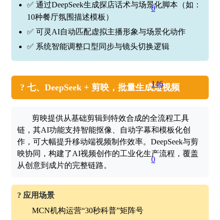
✅ 通过DeepSeek生成探店话术与场景化脚本（如：
0
10种餐厅氛围描述模板）
✅ 可灵AI自动匹配虚拟主播形象与场景化动作
✅ 系统智能调整口型同步与镜头切换逻辑
146
? 七、DeepSeek + 剪映，批量生成短视频
剪映提供从基础剪辑到特效合成的全流程工具
链，其AI功能支持智能抠像、自动字幕和模板化创
作，可大幅提升移动端视频制作效率。DeepSeek与剪
映协同，构建了AI视频创作的工业化生产流程，覆盖
0
从创意到成片的完整链路。
? 应用场景
MCN机构运营“30秒科普”矩阵号