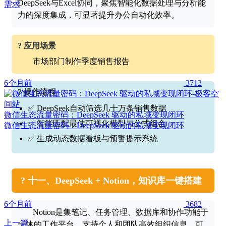
DeepSeek与Excel协同，聚焦智能化数据处理与分析能
需求
力的深度集成，可显著提升办公自动化效率。
? 应用场景
市场部门制作季度销售报告
6个月前
3712
? 操作流程
✅ DeepSeek自动筛选几十万条销售数据
微信生态流量密码：DeepSeek 驱动的私域变现闭环
✅ 智能匹配最佳可视化模型与公式组合
微信生态流量密码：DeepSeek 驱动的私域变现闭环
✅ 生成动态数据看板与预警提示系统
?️ 十一、DeepSeek + Notion，知识库一键搭建
6个月前
3682
Notion是集笔记、任务管理、数据库和协作功能于
上一篇
一体的工作平台，支持个人和团队高效组织信息，可