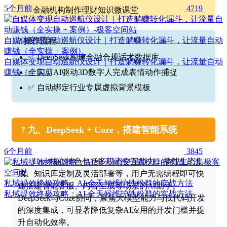
5个月前
4719
金融机构制作理财知识微课堂
自媒体变现自动巡航仪设计｜打造躺赚转化漏斗，让流量自动
? 操作流程
赚钱（全实操 + 案例）
✅ DeepSeek构建金融合规话术数据库
自媒体变现自动巡航仪设计｜打造躺赚转化漏斗，让流量自动
✅ 闪剪AI驱动3D数字人完成表情动作捕捉
赚钱（全实...
✅ 自动绑定行业专属虚拟背景模板
? 九、DeepSeek + Coze，搭建智能系统
6个月前
3845
Coze核心特色包括多模态交互能力、插件生态集
成、知识库定制及灵活部署等，用户无需编程即可快
私域提效终极攻略：AI 全天候维护铁粉群的实战方法
速搭建智能客服、内容生成等场景的AI助手。
私域提效终极攻略：AI 全天候维护铁粉群的实战方法
DeepSeek与Coze协同，聚焦大模型能力与低代码开发
的深度集成，可显著降低复杂AI应用的开发门槛并提
升自动化效率。