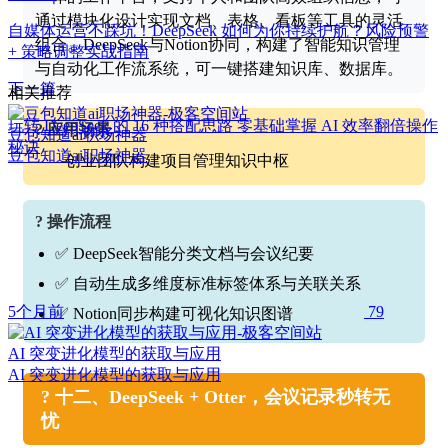
通过模块化设计实现文档、表格、看板等工具的灵活
自媒体运营不踩坑！DeepSeek 如何为你持续护航？风险预警
组合。DeepSeek与Notion协同，构建了智能知识管理
+ 策略调整实战指南
与自动化工作流系统，可一键搭建知识库、数据库。
下一篇
相关推荐
玩转 DeepSeek 的 16 种搭配思路 零基础掌握 AI 效率翻倍操作
? 应用场景
豆包知道ai职场神器
秘诀
豆包知道ai职场神器
创业团队构建项目管理知识中枢
? 操作流程
✅ DeepSeek智能分类文档与会议纪要
✅ 自动生成多维度标准标签体系与关联关系
5个月前
79
✅ Notion同步构建可视化知识图谱
AI 突变进化模型的获取与应用
AI 突变进化模型的获取与应用
? 十二、DeepSeek + Otter，会议记录秒转无
忧