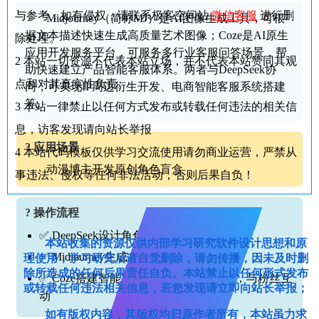
与参考，如有侵权，请联系极客空间站
微信客服
进行删
Midjourney（简称MJ）是AI图像生成工具，可根
据文本描述快速生成高质量艺术图像；Coze是AI原生
除处理。
应用开发服务平台，可服务多行业客服问答场景，帮
2
本站一切资源不代表本站立场，并不代表本站赞同其观
助快速建立产品智能客服体系。两者与DeepSeek协
点和对其真实性负责。
同，可实现IP周边衍生开发、电商智能客服系统搭建
等。
3
本站一律禁止以任何方式发布或转载任何违法的相关信
息，访客发现请向站长举报
? 应用场景
4
本站代码模板仅供学习交流使用请勿商业运营，严禁从
动漫博主开发原创角色盲盒
事违法、侵权等任何非法活动，否则后果自负！
? 操作流程
✅ DeepSeek设计角色背景故事与人设特征
本站收集的资源仅供内部学习研究软件设计思想和原
✅ Midjourney生成12款不同造型的3D模型
理使用，学习研究后请自觉删除，请勿传播，因未及时删
除所造成的任何后果责任自负。本站禁止以任何形式发布
✅ Coze搭建智能客服系统处理预售订单，与粉丝互
或转载任何违法相关信息，若您发现请立即向站长举报；
动
如有版权内容，其版权均归原作者所有，本站虽力求