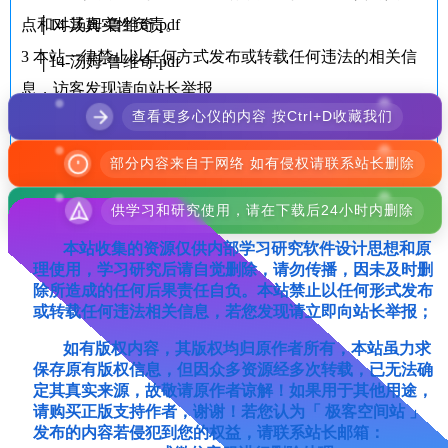
点和对其真实性负责。
│14-汤姆·鲁维奇.pdf
3
本站一律禁止以任何方式发布或转载任何违法的相关信
│14-汤姆-鲁维奇.pdf
息，访客发现请向站长举报
查看更多心仪的内容 按Ctrl+D收藏我们
4
本站代码模板仅供学习交流使用请勿商业运营，严禁从
事违法、侵权等任何非法活动，否则后果自负！
部分内容来自于网络 如有侵权请联系站长删除
供学习和研究使用，请在下载后24小时内删除
本站收集的资源仅供内部学习研究软件设计思想和原
理使用，学习研究后请自觉删除，请勿传播，因未及时删
除所造成的任何后果责任自负。本站禁止以任何形式发布
或转载任何违法相关信息，若您发现请立即向站长举报；
如有版权内容，其版权均归原作者所有，本站虽力求
保存原有版权信息，但因众多资源经多次转载，已无法确
定其真实来源，故敬请原作者谅解！如果用于其他用途，
请购买正版支持作者，谢谢！若您认为「 极客空间站 」
发布的内容若侵犯到您的权益，请联系站长邮箱：