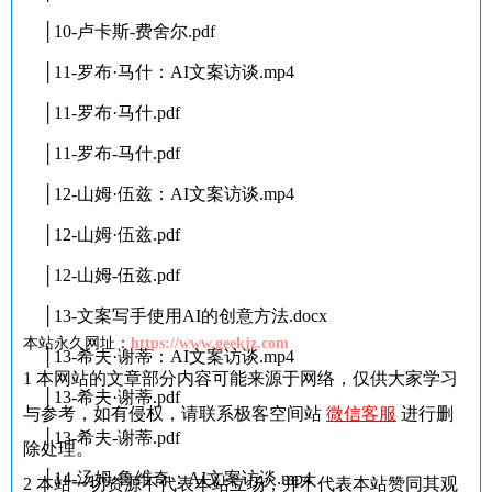
│10-卢卡斯-费舍尔.pdf
│11-罗布·马什：AI文案访谈.mp4
│11-罗布·马什.pdf
│11-罗布-马什.pdf
│12-山姆·伍兹：AI文案访谈.mp4
│12-山姆·伍兹.pdf
│12-山姆-伍兹.pdf
│13-文案写手使用AI的创意方法.docx
本站永久网址：
https://www.geekjz.com
│13-希夫·谢蒂：AI文案访谈.mp4
1
本网站的文章部分内容可能来源于网络，仅供大家学习
│13-希夫·谢蒂.pdf
与参考，如有侵权，请联系极客空间站
微信客服
进行删
│13-希夫-谢蒂.pdf
除处理。
│14-汤姆·鲁维奇：AI文案访谈.mp4
2
本站一切资源不代表本站立场，并不代表本站赞同其观