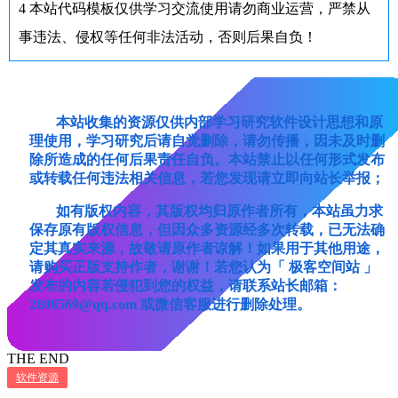
4
本站代码模板仅供学习交流使用请勿商业运营，严禁从
事违法、侵权等任何非法活动，否则后果自负！
本站收集的资源仅供内部学习研究软件设计思想和原
理使用，学习研究后请自觉删除，请勿传播，因未及时删
除所造成的任何后果责任自负。本站禁止以任何形式发布
或转载任何违法相关信息，若您发现请立即向站长举报；
如有版权内容，其版权均归原作者所有，本站虽力求
保存原有版权信息，但因众多资源经多次转载，已无法确
定其真实来源，故敬请原作者谅解！如果用于其他用途，
请购买正版支持作者，谢谢！若您认为「 极客空间站 」
发布的内容若侵犯到您的权益，请联系站长邮箱：
2808569@qq.com 或微信客服进行删除处理。
THE END
软件资源