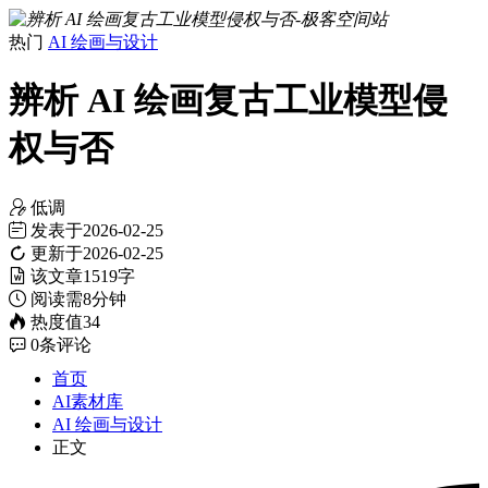
热门
AI 绘画与设计
辨析 AI 绘画复古工业模型侵
权与否
低调
发表于
2026-02-25
更新于
2026-02-25
该文章
1519字
阅读需
8分钟
热度值
34
0
条评论
首页
AI素材库
AI 绘画与设计
正文