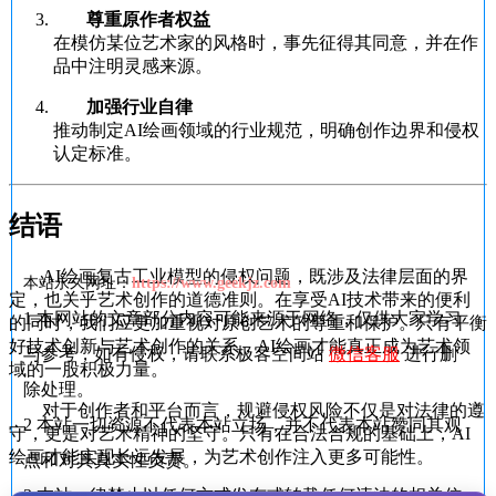
尊重原作者权益
在模仿某位艺术家的风格时，事先征得其同意，并在作
品中注明灵感来源。
加强行业自律
推动制定AI绘画领域的行业规范，明确创作边界和侵权
认定标准。
结语
AI绘画复古工业模型的侵权问题，既涉及法律层面的界
本站永久网址：
https://www.geekjz.com
定，也关乎艺术创作的道德准则。在享受AI技术带来的便利
1
本网站的文章部分内容可能来源于网络，仅供大家学习
的同时，我们应更加重视对原创艺术的尊重和保护。只有平衡
好技术创新与艺术创作的关系，AI绘画才能真正成为艺术领
与参考，如有侵权，请联系极客空间站
微信客服
进行删
域的一股积极力量。
除处理。
对于创作者和平台而言，规避侵权风险不仅是对法律的遵
2
本站一切资源不代表本站立场，并不代表本站赞同其观
守，更是对艺术精神的坚守。只有在合法合规的基础上，AI
绘画才能实现长远发展，为艺术创作注入更多可能性。
点和对其真实性负责。
3
本站一律禁止以任何方式发布或转载任何违法的相关信