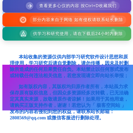
查看更多心仪的内容 按Ctrl+D收藏我们
息，访客发现请向站长举报
4
本站代码模板仅供学习交流使用请勿商业运营，严禁从
部分内容来自于网络 如有侵权请联系站长删除
事违法、侵权等任何非法活动，否则后果自负！
供学习和研究使用，请在下载后24小时内删除
本站收集的资源仅供内部学习研究软件设计思想和原
理使用，学习研究后请自觉删除，请勿传播，因未及时删
除所造成的任何后果责任自负。本站禁止以任何形式发布
或转载任何违法相关信息，若您发现请立即向站长举报；
如有版权内容，其版权均归原作者所有，本站虽力求
保存原有版权信息，但因众多资源经多次转载，已无法确
定其真实来源，故敬请原作者谅解！如果用于其他用途，
请购买正版支持作者，谢谢！若您认为「 极客空间站 」
发布的内容若侵犯到您的权益，请联系站长邮箱：
2808569@qq.com 或微信客服进行删除处理。