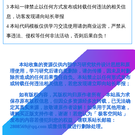
3
本站一律禁止以任何方式发布或转载任何违法的相关信
息，访客发现请向站长举报
4
本站代码模板仅供学习交流使用请勿商业运营，严禁从
事违法、侵权等任何非法活动，否则后果自负！
本站收集的资源仅供内部学习研究软件设计思想和原
理使用，学习研究后请自觉删除，请勿传播，因未及时删
除所造成的任何后果责任自负。本站禁止以任何形式发布
或转载任何违法相关信息，若您发现请立即向站长举报；
如有版权内容，其版权均归原作者所有，本站虽力求
保存原有版权信息，但因众多资源经多次转载，已无法确
定其真实来源，故敬请原作者谅解！如果用于其他用途，
请购买正版支持作者，谢谢！若您认为「 极客空间站 」
发布的内容若侵犯到您的权益，请联系站长邮箱：
2808569@qq.com 或微信客服进行删除处理。